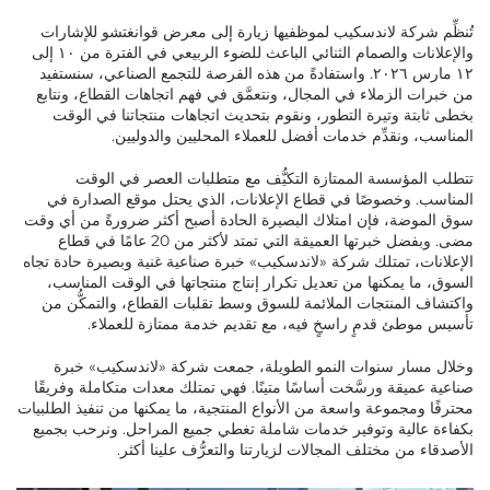
تُنظِّم شركة لاندسكيب لموظفيها زيارة إلى معرض قوانغتشو للإشارات
والإعلانات والصمام الثنائي الباعث للضوء الربيعي في الفترة من ١٠ إلى
١٢ مارس ٢٠٢٦. واستفادةً من هذه الفرصة للتجمع الصناعي، سنستفيد
من خبرات الزملاء في المجال، ونتعمَّق في فهم اتجاهات القطاع، ونتابع
بخطى ثابتة وتيرة التطور، ونقوم بتحديث اتجاهات منتجاتنا في الوقت
المناسب، ونقدِّم خدمات أفضل للعملاء المحليين والدوليين.
تتطلب المؤسسة الممتازة التكيُّف مع متطلبات العصر في الوقت
المناسب. وخصوصًا في قطاع الإعلانات، الذي يحتل موقع الصدارة في
سوق الموضة، فإن امتلاك البصيرة الحادة أصبح أكثر ضرورةً من أي وقت
مضى. وبفضل خبرتها العميقة التي تمتد لأكثر من 20 عامًا في قطاع
الإعلانات، تمتلك شركة «لاندسكيب» خبرة صناعية غنية وبصيرة حادة تجاه
السوق، ما يمكنها من تعديل تكرار إنتاج منتجاتها في الوقت المناسب،
واكتشاف المنتجات الملائمة للسوق وسط تقلبات القطاع، والتمكُّن من
تأسيس موطئ قدمٍ راسخٍ فيه، مع تقديم خدمة ممتازة للعملاء.
وخلال مسار سنوات النمو الطويلة، جمعت شركة «لاندسكيب» خبرة
صناعية عميقة ورسَّخت أساسًا متينًا. فهي تمتلك معدات متكاملة وفريقًا
محترفًا ومجموعة واسعة من الأنواع المنتجية، ما يمكنها من تنفيذ الطلبيات
بكفاءة عالية وتوفير خدمات شاملة تغطي جميع المراحل. ونرحب بجميع
الأصدقاء من مختلف المجالات لزيارتنا والتعرُّف علينا أكثر.