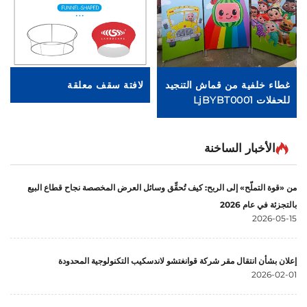
غطاء خلفية من قماش التنجيد
لافتة سقف معلقة
صند
للحفلات LjBYBT0001
الأخبار الساخنة
من «قوة التملّح» إلى الربح: كيف تُحقِّق وسائل العرض المخصصة نجاح قطاع البيع
بالتجزئة في عام 2026
2026-05-15
إعلان بشأن انتقال مقر شركة قوانغتشو لاندسكيب التكنولوجية المحدودة
2026-02-01