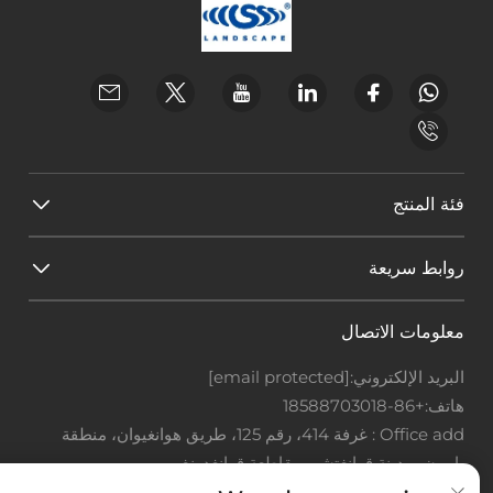
فئة المنتج
روابط سريعة
معلومات الاتصال
البريد الإلكتروني:
[email protected]
هاتف:
+86-18588703018
Office add : غرفة 414، رقم 125، طريق هوانغيوان، منطقة
باييون، مدينة قوانغتشو، مقاطعة قوانغدونغ