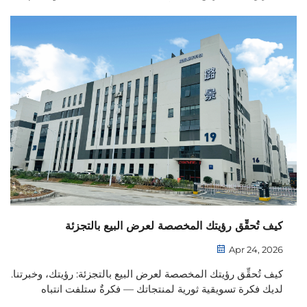
البيع بالتجزئة التنافسي، يُعَدُّ فهم سلوك المستهلك المفتاح الأهم
لدفع عجلة الربحية. وعندما يتعلق الأمر بديناميكيات التسوُّق
العائلية، فإن الآباء مُلمُّون جدًّا بـ...
كيف تُحقِّق رؤيتك المخصصة لعرض البيع بالتجزئة
Apr 24, 2026
كيف تُحقِّق رؤيتك المخصصة لعرض البيع بالتجزئة: رؤيتك، وخبرتنا.
لديك فكرة تسويقية ثورية لمنتجاتك — فكرةٌ ستلفت انتباه
المتسوقين، وترفع من مكانة علامتك التجارية، وتدفع نحو تحقيق