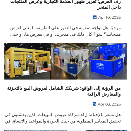
رف العرض: تعزيز ظهور العلامة التجارية وعرض المنتجات
داخل المتجر
Apr 10, 2026
مرحبًا! هل تواجه صعوبة في العثور على الطريقة المثلى لعرض
منتجاتك؟ سواءً كان ذلك في متجرك، أو في معرضٍ ما، أو حتى
في منزلك، فلدينا الحل الأمثل لذلك — حاملات العرض الخشبية
الخاصة بنا. ١. مواد استثنائية: خشب رقائقي صديق للبيئة...
من الرؤية إلى الواقع: شريكك الشامل لعروض البيع بالتجزئة
والمعارض الراقية
Apr 03, 2026
هل تشعر بالإحباط إزاء شركاء عروض المبيعات الذين يفشلون في
تحقيق المعايير المطلوبة من حيث الجودة والمواعيد والاتساق في
متاجركم وفعاليّاتكم؟ فأنتم تُ conceptualize بيئة تجزئة مذهلة،