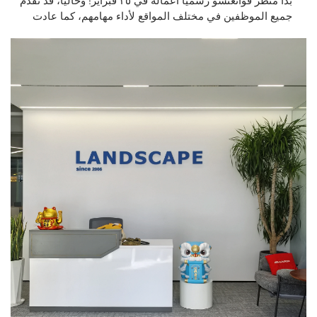
بدأ منظر قوانغتشو رسميًّا أعماله في ٢٥ فبراير! وحاليًّا، قد تَقَدم
جميع الموظفين في مختلف المواقع لأداء مهامهم، كما عادت
الطاقة الإنتاجية بالكامل إلى طبيعتها، وتتم جميع الأعمال بشكل
منظم. ونرحب ترحيبًا حارًّا بجميع العملاء...