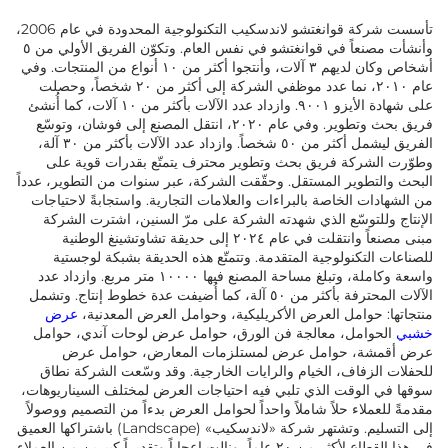
تأسست شركة قوانغتشو لاندسكيب التكنولوجية المحدودة في عام 2006،
وأنشأت مصنعاً في قوانغتشو في نفس العام. وتكوّن الفريق الأولي من ٥
أشخاص وكان لديهم ٣ آلات، وأنتجوا أكثر من ١٠ أنواع من المنتجات. وفي
عام ٢٠١٠، نما عدد موظفي الشركة إلى أكثر من ٢٠ شخصاً، وحصلت
على شهادة الأيزو ٩٠٠١. وازداد عدد الآلات بأكثر من ١٠ آلات، كما أُنشئ
فريق بحث وتطوير. وفي عام ٢٠٢٠، انتقل المصنع إلى فوشان، وتوسّع
الفريق ليشمل أكثر من ٥٠ شخصاً. وازداد عدد الآلات بأكثر من ٣٠ آلة،
وطوّرت الشركة فريق بحث وتطوير محترف يتمتّع بقدرات قوية على
البحث والتطوير المستقل. وحقّقت الشركة، عبر سنوات من التطوير، عدداً
من الشهادات الخاصة بالبراءات والعلامات التجارية. واستجابةً لاحتياجات
الإنتاج وللتوسّع الذي شهدته الشركة على مرّ السنين، اشترت الشركة
مبنى مصنعاً وانتقلت في عام ٢٠٢٤ إلى حديقة تشاوتشينغ الوطنية
للصناعات التكنولوجية المتقدمة. وتتمتّع هذه الحديقة بشبكة لوجستية
واسعة وكاملة، وتبلغ مساحة المصنع فيها ١٠٠٠٠ متر مربع. وازداد عدد
الآلات المحترفة بأكثر من ٥٠ آلة، كما أُضيفت عدة خطوط إنتاج. وتشمل
منتجاتها: حوامل العرض الأكريليكية، وحوامل العرض المعدنية،
عرض
خشبي
الحوامل، معالجة فن الورق، حوامل عرض لوحات آندي، حوامل
عرض أقمشة، حوامل عرض لمستلزمات المعارض، حوامل عرض
للحفلات الزفاف، الخيام والرايات الخارجية. وقد وسّعت الشركة نطاق
سوقها في الوقت الذي تلبي فيه احتياجات العرض لمختلف السيناريوهات،
مقدمةً للعملاء حلاً شاملاً واحداً لحوامل العرض بدءاً من التصميم ووصولاً
إلى التسليم. وتشتهر شركة «لاندسكيب» (Landscape) باشتراكها العميق
في هذا القطاع لأكثر من ٢٠ عاماً، ونالت إعجاباً وتقديراً كبيرين من العملاء