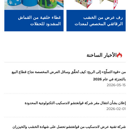
رف عرض من الخشب
غطاء خلفية من القماش
حام
الرقائقي المخصص لمعدات
المشدود للحفلات
الحيوانات الأليفة Ljmzj0001
الأخبار الساخنة
من «قوة التملّح» إلى الربح: كيف تُحقِّق وسائل العرض المخصصة نجاح قطاع البيع
بالتجزئة في عام 2026
2026-05-15
إعلان بشأن انتقال مقر شركة قوانغتشو لاندسكيب التكنولوجية المحدودة
2026-02-01
شركة تقنية عرض لاندسكيب من قوانغتشو تحصل على شهادة الخشب والخيزران