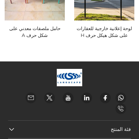
لوحة إعلانية خارجية للعقارات
حامل ملصقات معدني على
على شكل هيكل حرف H
شكل حرف A
فئة المنتج