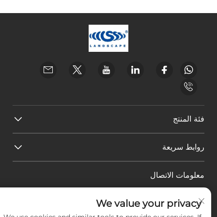
فئة المنتج
روابط سريعة
معلومات الاتصال
البريد الإلكتروني:
[email protected]
We value your privacy
هاتف:
+86-18588703018