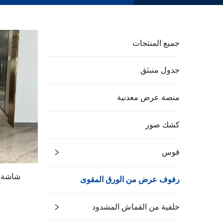
جميع المنتجات
جدول منبثق
منصة عرض معدنية
كشك صور
قوس
شاشة 
رفوف عرض من الورق المقوى
خلفية من القماش المشدود