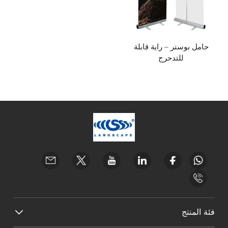
حامل بوستر – راية قابلة
للتدحرج
فئة المنتج