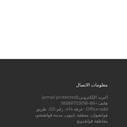
معلومات الاتصال
البريد الإلكتروني:
[email protected]
هاتف:
+86-18588703018
Office add : غرفة 414، رقم 125، طريق
هوانغيوان، منطقة باييون، مدينة قوانغتشو،
مقاطعة قوانغدونغ