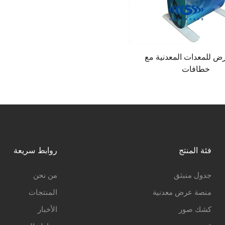
 للمعدات المعدنية مع
خطافات
فئة المنتج
روابط سريعة
جدول منبثق
من نحن
منصة عرض معدنية
المنتجات
كشك صور
الأخبار