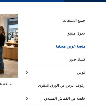
جميع المنتجات
جدول منبثق
منصة عرض معدنية
كشك صور
قوس
منصّة ع
رفوف عرض من الورق المقوى
خلفية من القماش المشدود