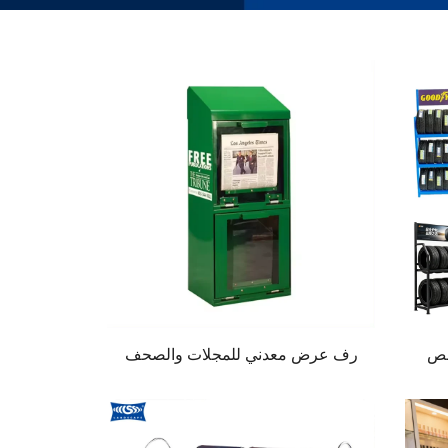
صص
رف عرض معدني للمجلات والصحف