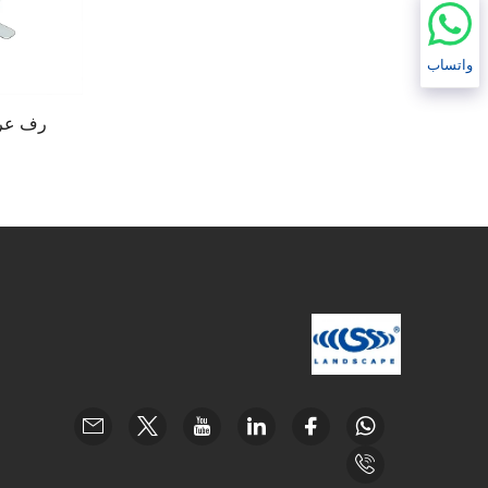
واتساب
رف عرض