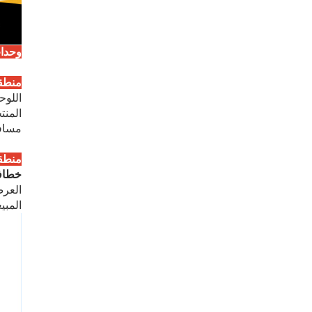
وحدات
منطقة
اللوح
المنت
مسافة
منطق
خطافا
العرض
المبي