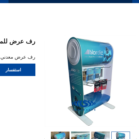
رف عرض للمعد
رف عرض معدني لإ
استفسار