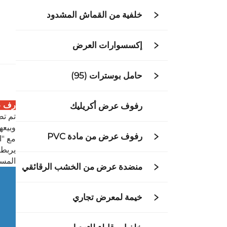
خلفية من القماش المشدود
إكسسوارات العرض
حامل بوسترات (95)
رف ع
رفوف عرض أكريليك
تم تص
وبيعها
رفوف عرض من مادة PVC
مع "ا
يربط 
المسا
منضدة عرض من الخشب الرقائقي
خيمة لمعرض تجاري