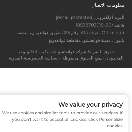
معلومات الاتصال
البريد الإلكتروني:
[email protected]
هاتف:
+86-18588703018
Office add : غرفة 414، رقم 125، طريق هوانغيوان، منطقة
باييون، مدينة قوانغتشو، مقاطعة قوانغدونغ
حقوق النشر © شركة قوانغتشو لاندسكيب للتكنولوجيا
المحدودة، جميع الحقوق محفوظة. -
سياسة الخصوصية
-
المدونة
We value your privacy
We use cookies and similar tools to provide our services. If
you don't want to accept all cookies, click Personalize
cookies.