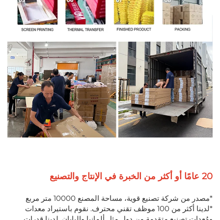
20 عامًا أو أكثر من الخبرة في الإنتاج والتصنيع
*مصدر من شركة تصنيع قوية، مساحة المصنع 10000 متر مربع
*لدينا أكثر من 100 موظف تقني محترف. نقوم باستيراد معدات
ومُعِدات تصنيع متقدمة من دول مثل ألمانيا واليابان. لدينا قدرات