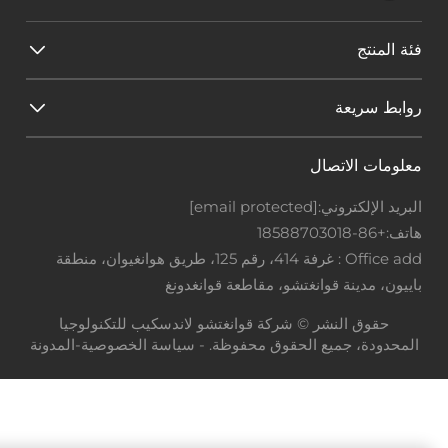
فئة المنتج
روابط سريعة
معلومات الاتصال
البريد الإلكتروني:
[email protected]
هاتف:
+86-18588703018
Office add : غرفة 414، رقم 125، طريق هوانغيوان، منطقة
باييون، مدينة قوانغتشو، مقاطعة قوانغدونغ
حقوق النشر © شركة قوانغتشو لاندسكيب للتكنولوجيا
المحدودة، جميع الحقوق محفوظة. -
سياسة الخصوصية
-
المدونة