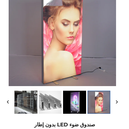
صندوق ضوء LED بدون إطار