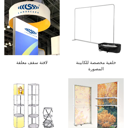
خلفية مخصصة للكابينة
لافتة سقف معلقة
المصورة