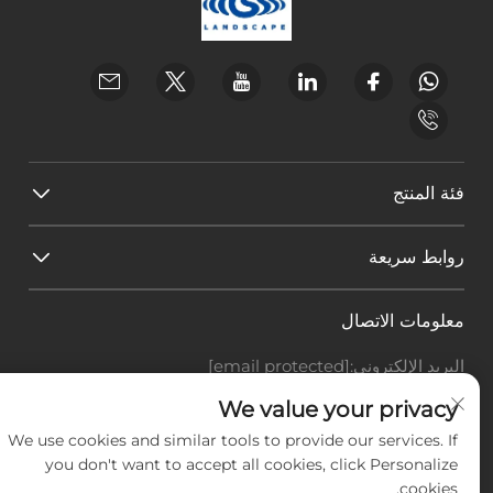
فئة المنتج
روابط سريعة
معلومات الاتصال
البريد الإلكتروني:
[email protected]
هاتف:
+86-18588703018
We value your privacy
Office add : غرفة 414، رقم 125، طريق هوانغيوان، منطقة
We use cookies and similar tools to provide our services. If
باييون، مدينة قوانغتشو، مقاطعة قوانغدونغ
you don't want to accept all cookies, click Personalize
cookies.