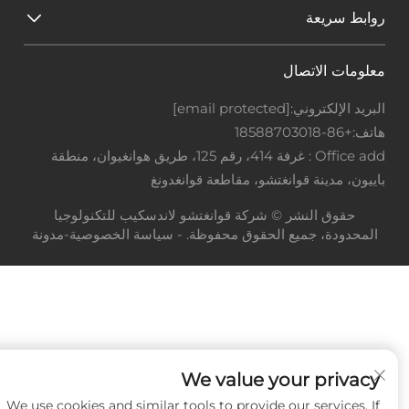
روابط سريعة
معلومات الاتصال
البريد الإلكتروني:
[email protected]
هاتف:
+86-18588703018
Office add : غرفة 414، رقم 125، طريق هوانغيوان، منطقة
باييون، مدينة قوانغتشو، مقاطعة قوانغدونغ
حقوق النشر © شركة قوانغتشو لاندسكيب للتكنولوجيا
المحدودة، جميع الحقوق محفوظة. -
سياسة الخصوصية
-
مدونة
We value your privacy
We use cookies and similar tools to provide our services. If