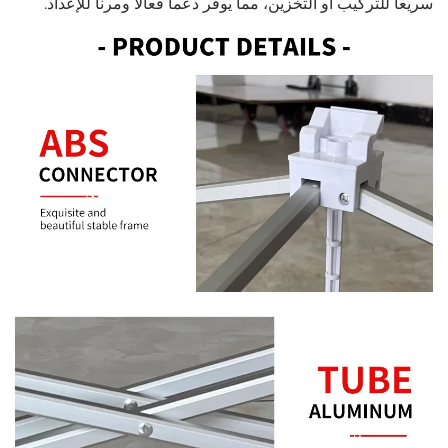
سريعاً للتركيب أو التخزين، مما يوفّر دعماً فعالاً ومرناً للإعداد.