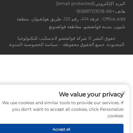
البريد الإلكتروني:
[email protected]
هاتف:
+86-18588703018
Office add : غرفة 414، رقم 125، طريق هوانغيوان، منطقة
باييون، مدينة قوانغتشو، مقاطعة قوانغدونغ
حقوق النشر © شركة قوانغتشو لاندسكيب للتكنولوجيا
المحدودة، جميع الحقوق محفوظة. -
سياسة الخصوصية
-
المدونة
We value your privacy
We use cookies and similar tools to provide our services. If
you don't want to accept all cookies, click Personalize
cookies.
Accept all