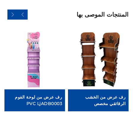
المنتجات الموصى بها
رف عرض من الخشب
رف عرض من لوحة الفوم
ر
الرقائقي مخصص
PVC LjADB0003
مادة