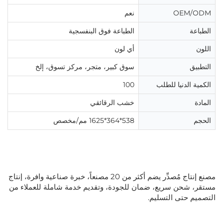
OEM/ODM
نعم
الطباعة
الطباعة فوق البنفسجية
اللون
أي لون
التطبيق
سوق كبير، متجر، مركز تسوق، إلخ
الكمية الدنيا للطلب
100
المادة
خشب الرقائقي
الحجم
538*364*1625 مم/مخصص
مصنع إنتاج مُصدِّر يضم أكثر من 20 مصنعاً، خبرة صناعية وافرة، إنتاج
مستقر، شحن سريع، ضمان للجودة، وتقديم خدمة شاملة للعملاء من
التصميم حتى التسليم.