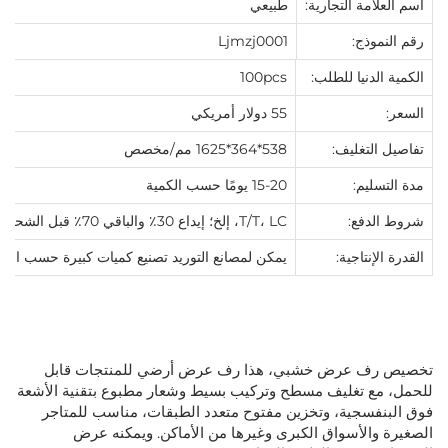
اسم العلامة التجارية:
طبيعي
رقم النموذج:
Ljmzj0001
الكمية الدنيا للطلب:
100pcs
السعر:
55 دولار أمريكي
تفاصيل التغليف:
538*364*1625 مم/مخصص
مدة التسليم:
15-20 يومًا حسب الكمية
شروط الدفع:
T/T، LC، إلخ؛ إيداع 30٪ والباقي 70٪ قبل الشحن
القدرة الإنتاجية:
يمكن لمصانع التوريد تصنيع كميات كبيرة حسب الطلب
تخصيص رف عرض خشبي، هذا رف عرض أرضي للمنتجات قابل
للحمل، مع تغليف مسطح وتركيب بسيط وشعار مطبوع بتقنية الأشعة
فوق البنفسجية، وتخزين مفتوح متعدد الطبقات، مناسب للمتاجر
الصغيرة والأسواق الكبرى وغيرها من الأماكن. ويمكنه عرض