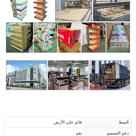
النمط
قائم على الأرض
دعم التصميم
نعم