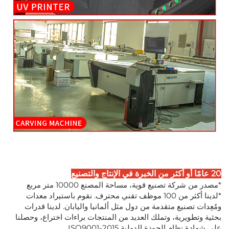
20 عامًا أو أكثر من الخبرة في الإنتاج والتصنيع
*مصدر من شركة تصنيع قوية، مساحة المصنع 10000 متر مربع
*لدينا أكثر من 100 موظف تقني محترف. نقوم باستيراد معدات
ومُعِدات تصنيع متقدمة من دول مثل ألمانيا واليابان. لدينا قدرات
بحثية وتطويرية، وتملك العديد من المنتجات براءات اختراع، وحصلنا
على شهادة نظام الجودة الدولية ISO9001-2015.