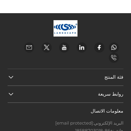
فئة المنتج
روابط سريعة
معلومات الاتصال
البريد الإلكتروني:
[email protected]
هاتف:
+86-18588703018