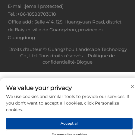
E-mail :
[email protected]
Tél. :
+86-18588703018
Office add : Salle 414, 125, Huangyuan Road, district
de Baiyun, ville de Guangzhou, province du
Guangdong
Droits d'auteur © Guangzhou Landscape Technology
Co., Ltd. Tous droits réservés. -
Politique de
confidentialité
-
Blogue
We value your privacy
We use cookies and similar tools to provide our services. If
you don't want to accept all cookies, click Personalize
cookies.
Accept all
Personalize cookies