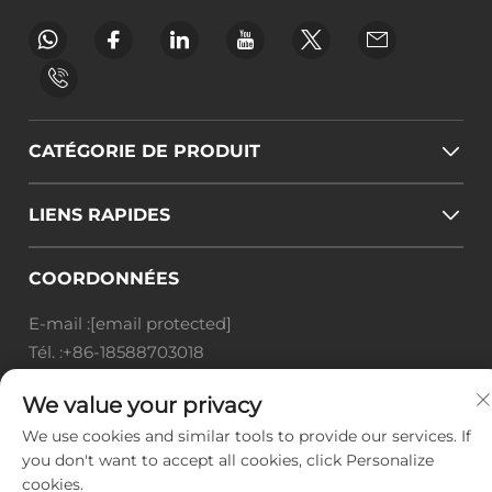
CATÉGORIE DE PRODUIT
LIENS RAPIDES
COORDONNÉES
E-mail :
[email protected]
Tél. :
+86-18588703018
Office add : Salle 414, 125, Huangyuan Road, district
We value your privacy
de Baiyun, ville de Guangzhou, province du
We use cookies and similar tools to provide our services. If
Guangdong
you don't want to accept all cookies, click Personalize
Droits d'auteur © Guangzhou Landscape Technology
cookies.