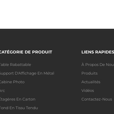
CATÉGORIE DE PRODUIT
LIENS RAPIDE
Table Rabattable
À Propos De Nou
Support D'Affichage En Métal
Produits
Cabine Photo
Actualités
Arc
Vidéos
Étagères En Carton
Contactez-Nous
Fond En Tissu Tendu