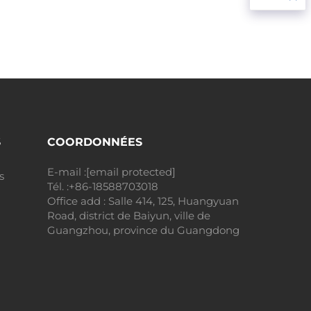
S
COORDONNÉES
E-mail :
[email protected]
s
Tél. :
+86-18588703018
Office add : Salle 414, 125, Huangyuan
Road, district de Baiyun, ville de
Guangzhou, province du Guangdong