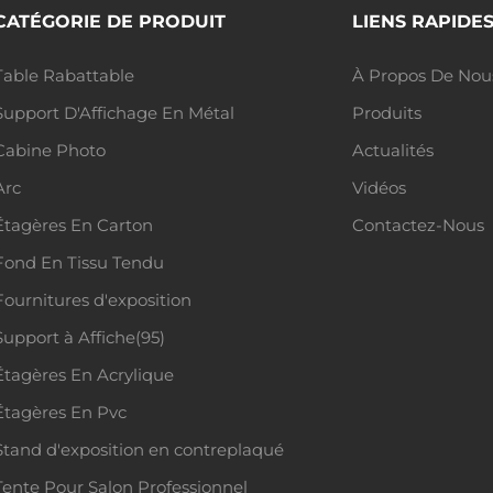
CATÉGORIE DE PRODUIT
LIENS RAPIDE
Table Rabattable
À Propos De Nou
Support D'Affichage En Métal
Produits
Cabine Photo
Actualités
Arc
Vidéos
Étagères En Carton
Contactez-Nous
Fond En Tissu Tendu
Fournitures d'exposition
Support à Affiche(95)
Étagères En Acrylique
Étagères En Pvc
Stand d'exposition en contreplaqué
Tente Pour Salon Professionnel