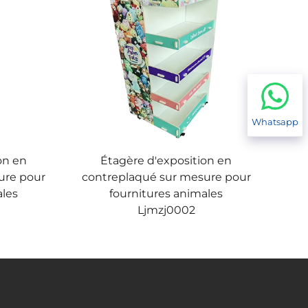
Whatsapp
on en
Étagère d'exposition en
ure pour
contreplaqué sur mesure pour
ales
fournitures animales
Ljmzj0002