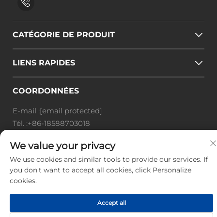
CATÉGORIE DE PRODUIT
LIENS RAPIDES
COORDONNÉES
E-mail :
[email protected]
Tél. :
+86-18588703018
Office add : Salle 414, 125, Huangyuan Road, district
We value your privacy
de Baiyun, ville de Guangzhou, province du
We use cookies and similar tools to provide our services. If
Guangdong
you don't want to accept all cookies, click Personalize
Droits d'auteur © Guangzhou Landscape Technology
cookies.
Co., Ltd. Tous droits réservés. -
Politique de
confidentialité
-
Blogue
Accept all