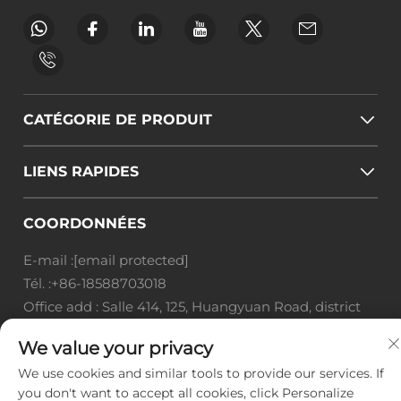
CATÉGORIE DE PRODUIT
LIENS RAPIDES
COORDONNÉES
E-mail :
[email protected]
Tél. :
+86-18588703018
Office add : Salle 414, 125, Huangyuan Road, district
de Baiyun, ville de Guangzhou, province du
We value your privacy
Guangdong
We use cookies and similar tools to provide our services. If
Droits d'auteur © Guangzhou Landscape Technology
you don't want to accept all cookies, click Personalize