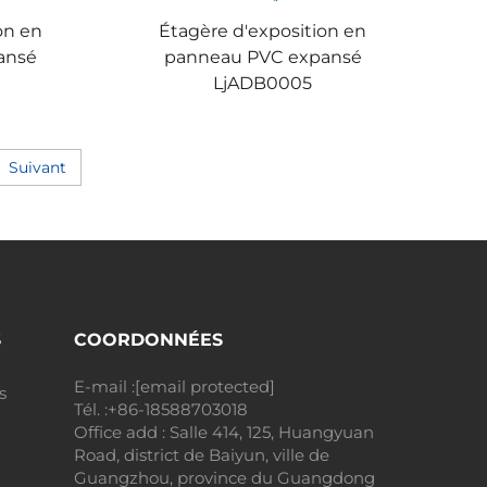
on en
Étagère d'exposition en
ansé
panneau PVC expansé
LjADB0005
Suivant
S
COORDONNÉES
E-mail :
[email protected]
s
Tél. :
+86-18588703018
Office add : Salle 414, 125, Huangyuan
Road, district de Baiyun, ville de
Guangzhou, province du Guangdong