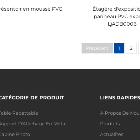
résentoir en mousse PVC
Étagère d'expositi
panneau PVC exp
LjADB0006
Précédent
1
2
CATÉGORIE DE PRODUIT
LIENS RAPIDE
Table Rabattable
À Propos De Nou
Support D'Affichage En Métal
Produits
Cabine Photo
Actualités