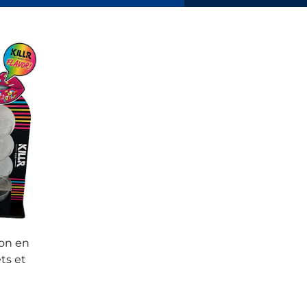
ion en
ts et