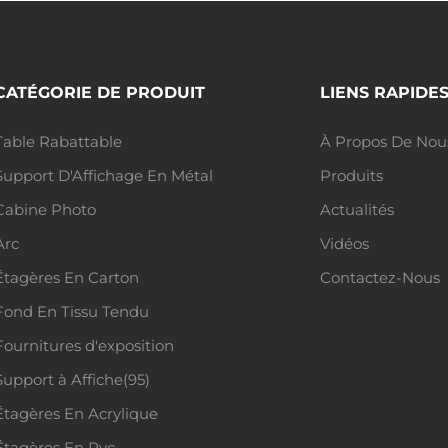
CATÉGORIE DE PRODUIT
LIENS RAPIDE
Table Rabattable
À Propos De Nou
Support D'Affichage En Métal
Produits
Cabine Photo
Actualités
Arc
Vidéos
Étagères En Carton
Contactez-Nous
Fond En Tissu Tendu
Fournitures d'exposition
Support à Affiche(95)
Étagères En Acrylique
Étagères En Pvc