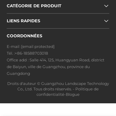
CATÉGORIE DE PRODUIT
LIENS RAPIDES
COORDONNÉES
E-mail :
[email protected]
Tél. :
+86-18588703018
Office add : Salle 414, 125, Huangyuan Road, district
de Baiyun, ville de Guangzhou, province du
Guangdong
Droits d'auteur © Guangzhou Landscape Technology
Co., Ltd. Tous droits réservés. -
Politique de
confidentialité
-
Blogue