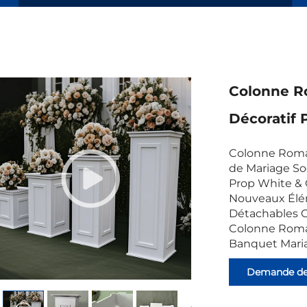
Colonne R
Décoratif
Colonne Roma
de Mariage So
Prop White & 
Nouveaux Élé
Détachables C
Colonne Roma
Banquet Mari
Demande d
renseignemen