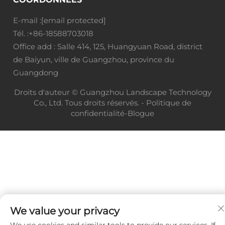
E-mail :
[email protected]
Tél. :
+86-18588703018
Office add : Salle 414, 125, Huangyuan Road, district
de Baiyun, ville de Guangzhou, province du
Guangdong
Droits d'auteur © Guangzhou Landscape Technology
Co., Ltd. Tous droits réservés. -
Politique de
confidentialité
-
Blogue
We value your privacy