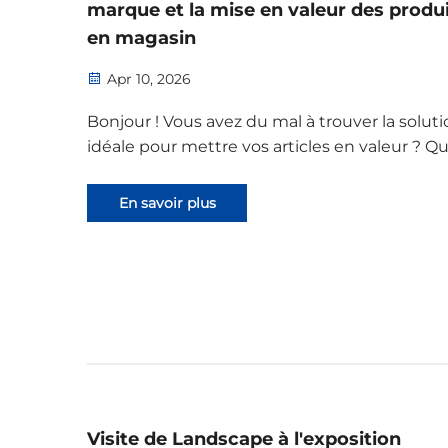
marque et la mise en valeur des produ
en magasin
Apr 10, 2026
Bonjour ! Vous avez du mal à trouver la solut
idéale pour mettre vos articles en valeur ? Q
soit dans votre boutique, lors d’une expositi
même chez vous, nous avons la solution qu’il
En savoir plus
faut : nos présentoirs en bois. 1. Matériau
exceptionnel : contreplaqué écologique Ou...
Visite de Landscape à l'exposition