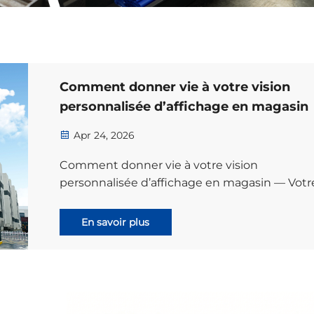
Comment donner vie à votre vision
personnalisée d’affichage en magasin
Apr 24, 2026
Comment donner vie à votre vision
personnalisée d’affichage en magasin — Votr
vision, notre expertise. Vous avez une idée
marketing révolutionnaire pour vos produits,
En savoir plus
conçue pour capter l’attention des clients,
rehausser votre marque et stimuler les vente
sur place...