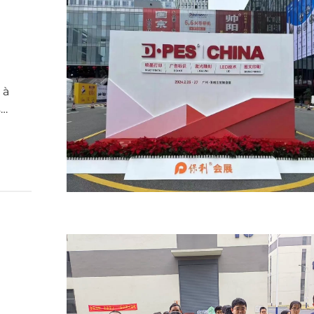
 à
s
2 mars
 des
des