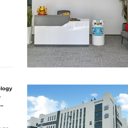
ology
-