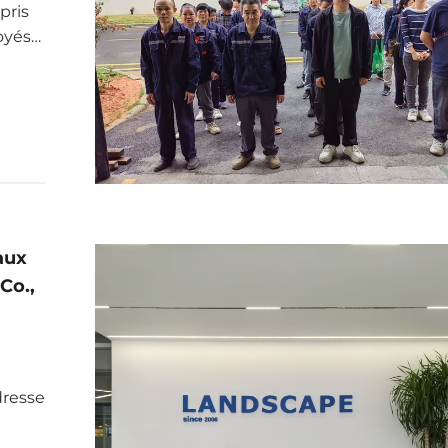
pris
loyés
eur
 tous
ter de
aux
Co.,
dresse
force