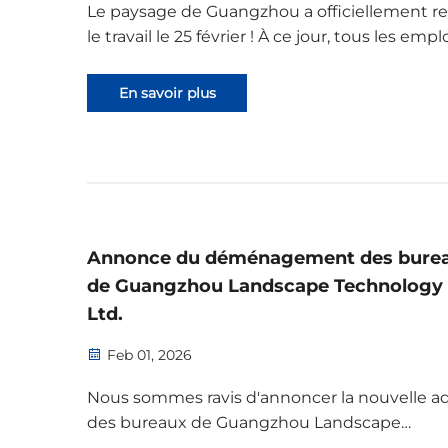
Le paysage de Guangzhou a officiellement re
le travail le 25 février ! À ce jour, tous les emp
occupant divers postes se sont présentés à l
poste, la capacité de production a été
En savoir plus
entièrement rétablie et tous les travaux
progressent de manière ordonnée. Nous
souhaitons chaleureusement la bienvenue à
les clients pour consulter, échanger et discu
coopération...
Annonce du déménagement des bure
de Guangzhou Landscape Technology 
Ltd.
Feb 01, 2026
Nous sommes ravis d'annoncer la nouvelle a
des bureaux de Guangzhou Landscape
Technology Co., Ltd. — une évolution qui ren