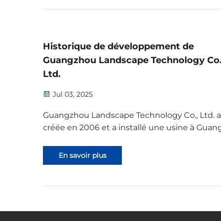
gravure laser, des machines de sculpture sur 
des imprimantes UV, des imprimantes textil
Epson, ac...
Historique de développement de
Guangzhou Landscape Technology Co.
Ltd.
Jul 03, 2025
Guangzhou Landscape Technology Co., Ltd. a
créée en 2006 et a installé une usine à Gua
la même année. L'équipe initiale était comp
de 5 personnes disposant de 3 machines,
En savoir plus
produisant plus de 10 types de produits. En 2
l'entreprise avait connu une croissance t...