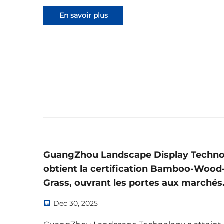
la collaboration, la capacité d'adaptation et le
En savoir plus
service client. En savoir plus dès aujourd'hui.
GuangZhou Landscape Display Techn
obtient la certification Bamboo-Wood
Grass, ouvrant les portes aux marchés
mondiaux
Dec 30, 2025