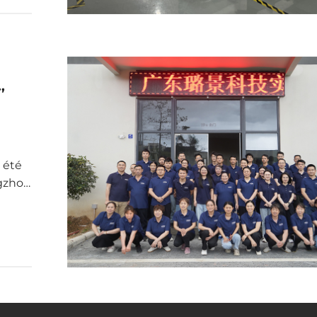
bois,
es
,
 été
ngzhou
osée
010,