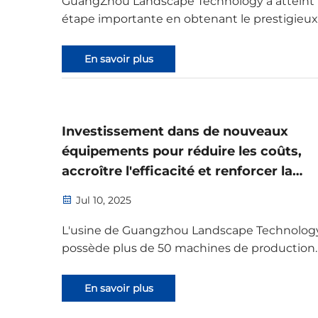
GuangZhou Landscape Technology a atteint
étape importante en obtenant le prestigieux
certificat Bamboo-Wood-Grass. Cette certific
garantit non seulement la conformité aux
En savoir plus
réglementations internationales du commer
mais positionne également l'entreprise...
Investissement dans de nouveaux
équipements pour réduire les coûts,
accroître l'efficacité et renforcer la
capacité de production
Jul 10, 2025
L'usine de Guangzhou Landscape Technolog
possède plus de 50 machines de production
professionnelles, notamment des imprimant
haute définition, des imprimantes numériqu
En savoir plus
des imprimantes à bannières, des machines 