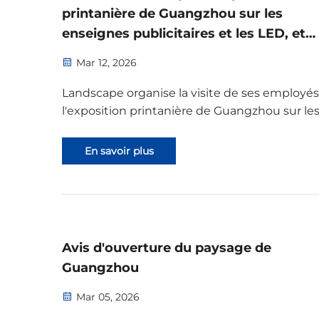
printanière de Guangzhou sur les
enseignes publicitaires et les LED, et
présentation de l'entreprise
Mar 12, 2026
Landscape organise la visite de ses employés
l'exposition printanière de Guangzhou sur le
enseignes publicitaires et les LED du 10 au 1
2026. Profitant de cette occasion de
En savoir plus
rassemblement sectoriel, nous apprendrons
pairs, approfondirons notre compréhension 
tendances du secteur, ...
Avis d'ouverture du paysage de
Guangzhou
Mar 05, 2026