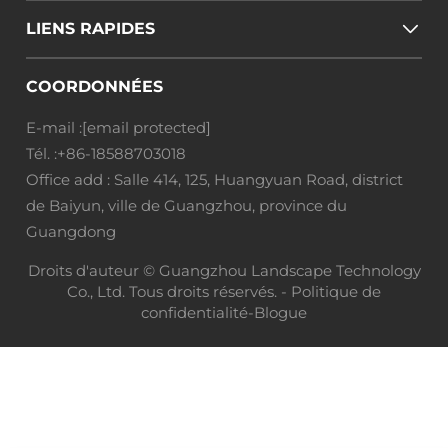
LIENS RAPIDES
COORDONNÉES
E-mail :
[email protected]
Tél. :
+86-18588703018
Office add : Salle 414, 125, Huangyuan Road, district
de Baiyun, ville de Guangzhou, province du
Guangdong
Droits d'auteur © Guangzhou Landscape Technology
Co., Ltd. Tous droits réservés. -
Politique de
confidentialité
-
Blogue