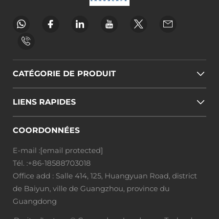
CATÉGORIE DE PRODUIT
LIENS RAPIDES
COORDONNÉES
E-mail :
[email protected]
Tél. :
+86-18588703018
Office add : Salle 414, 125, Huangyuan Road, district
de Baiyun, ville de Guangzhou, province du
Guangdong