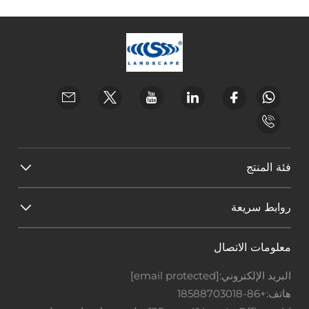
فئة المنتج
روابط سريعة
معلومات الاتصال
البريد الإلكتروني:
[email protected]
هاتف:
+86-18588703018