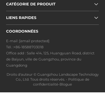
CATÉGORIE DE PRODUIT
LIENS RAPIDES
COORDONNÉES
E-mail :
[email protected]
Tél. :
+86-18588703018
Office add : Salle 414, 125, Huangyuan Road, district
de Baiyun, ville de Guangzhou, province du
Guangdong
Droits d'auteur © Guangzhou Landscape Technology
Co., Ltd. Tous droits réservés. -
Politique de
confidentialité
-
Blogue