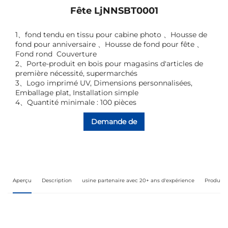
Fête LjNNSBT0001
1
、
fond tendu en tissu pour cabine photo
、
Housse de
fond pour anniversaire
、
Housse de fond pour fête
、
Fond rond
Couverture
2
、
Porte-produit en bois pour magasins d'articles de
première nécessité, supermarchés
3
、
Logo imprimé UV, Dimensions personnalisées,
Emballage plat, Installation simple
4、Quantité minimale : 100 pièces
Demande de
renseignements
Aperçu
Description
usine partenaire avec 20+ ans d'expérience
Produit