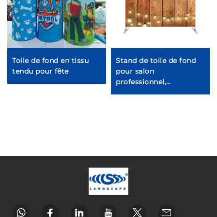
Toile de fond en tissu
Stand de toile de fond
tendu pour fête
pour salon
professionnel,
exposition, fête ou
mariage