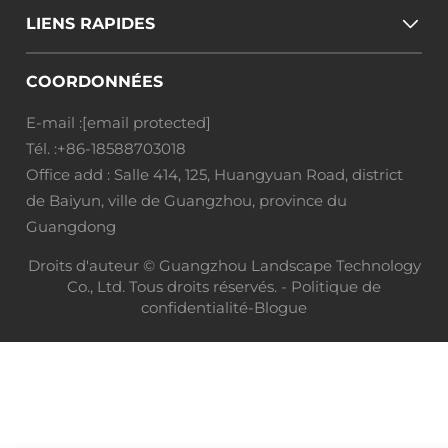
LIENS RAPIDES
COORDONNÉES
E-mail :
[email protected]
Tél. :
+86-18588703018
Office add : Salle 414, 125, Huangyuan Road, district
de Baiyun, ville de Guangzhou, province du
Guangdong
Droits d'auteur © Guangzhou Landscape Technology
Co., Ltd. Tous droits réservés. -
Politique de
confidentialité
-
Blogue