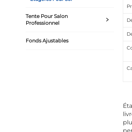
Pr
Tente Pour Salon
Dé
Professionnel
Dé
Fonds Ajustables
Co
Ca
Éta
liv
plu
pe