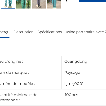
renseignemen
perçu
Description
Spécifications
usine partenaire avec 
eu d'origine :
Guangdong
om de marque :
Paysage
uméro de modèle :
Ljmzj0001
antité minimale de
100pcs
ommande :