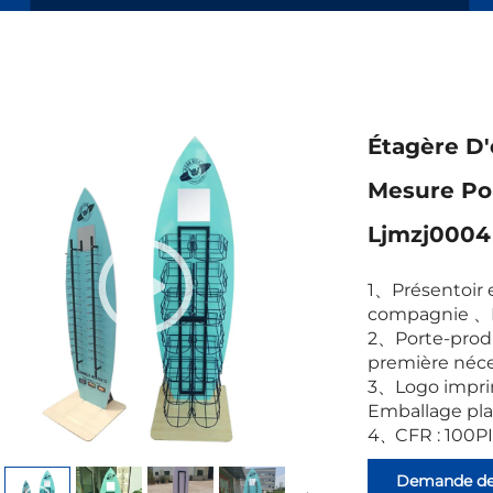
Étagère D'
Mesure Po
Ljmzj0004
1
、
Présentoir 
compagnie
、
2
、
Porte-produ
première néce
3
、
Logo impri
Emballage plat
4
CFR : 100P
、
Demande d