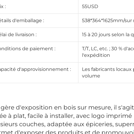
ix :
55USD
tails d'emballage :
538*364*1625mm/sur
lai de livraison :
15 à 20 jours selon la 
nditions de paiement :
T/T, LC, etc. ; 30 % d
l'expédition
pacité d'approvisionnement :
Les fabricants locaux
volume
gère d'exposition en bois sur mesure, il s'agi
rée à plat, facile à installer, avec logo impr
sieurs couches, adaptée aux épiceries, superm
rmet d'exposer des produits et de promouvoi