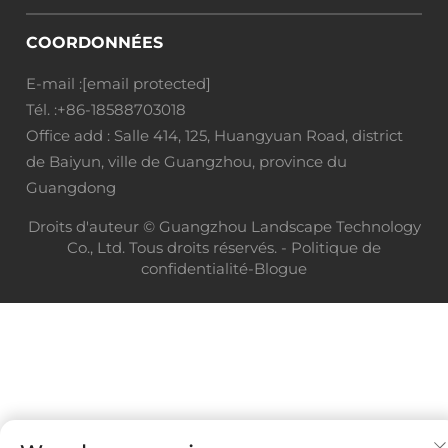
COORDONNÉES
E-mail :
[email protected]
Tél. :
+86-18588703018
Office add : Salle 414, 125, Huangyuan Road, district
de Baiyun, ville de Guangzhou, province du
Guangdong
Droits d'auteur © Guangzhou Landscape Technology
Co., Ltd. Tous droits réservés. -
Politique de
confidentialité
-
Blogue