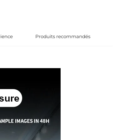
ts
rience
Produits recommandés