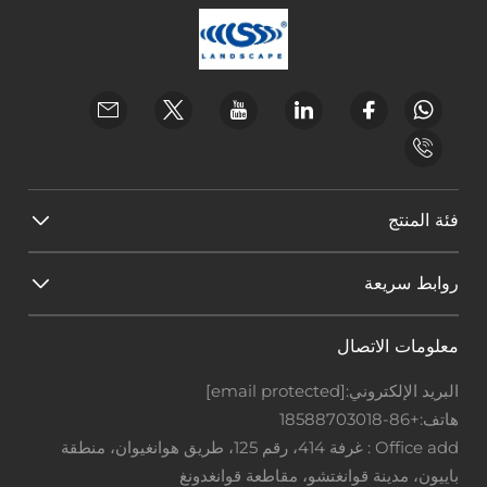
فئة المنتج
روابط سريعة
معلومات الاتصال
البريد الإلكتروني:
[email protected]
هاتف:
+86-18588703018
Office add : غرفة 414، رقم 125، طريق هوانغيوان، منطقة
باييون، مدينة قوانغتشو، مقاطعة قوانغدونغ