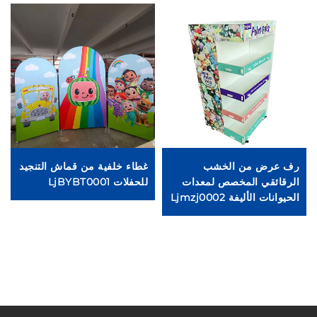
رف عرض من الخشب
غطاء خلفية من قماش التنجيد
ش
الرقائقي المخصص لمعدات
للحفلات LjBYBT0001
A ثنائية ال
الحيوانات الأليفة Ljmzj0002