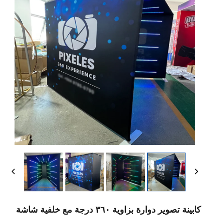
كابينة تصوير دوارة بزاوية ٣٦٠ درجة مع خلفية شاشة