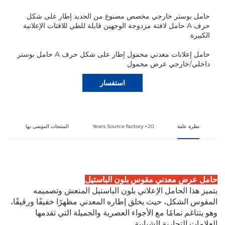
حامل بوستر خارجي مخصص مصنوع من الحديد إطار على شكل
حرف A حامل لافتة مزدوجة الوجهين قابلة للطي للافتات الإعلانية
الكبيرة
حامل إعلانات معدني محمول إطار على شكل حرف A حامل بوستر
داخلي/خارجي عرض محمول
استفسار
نظرة عامة
20+ Years Source factory
المنتجات الموصى بها
حامل عرض معدني مقوس بلون الباستيل
يتميز هذا الحامل الإعلاني بلون الباستيل المنعش وتصميمه
المقوس الشكل، حيث يخلق إطاره المعدني مظهرًا خفيفًا ورقيقًا،
وهو يتناغم تمامًا مع الأجواء العصرية والجميلة التي تقدمها
العلامات التجارية الشبابية.