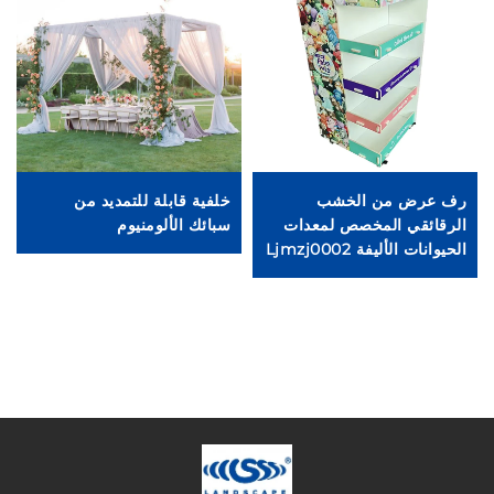
رف عرض من الخشب
خلفية قابلة للتمديد من
الرقائقي المخصص لمعدات
سبائك الألومنيوم
غط
الحيوانات الأليفة Ljmzj0002