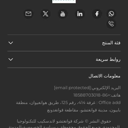
فئة المنتج
روابط سريعة
معلومات الاتصال
البريد الإلكتروني:
[email protected]
هاتف:
+86-18588703018
Office add : غرفة 414، رقم 125، طريق هوانغيوان، منطقة
باييون، مدينة قوانغتشو، مقاطعة قوانغدونغ
حقوق النشر © شركة قوانغتشو لاندسكيب للتكنولوجيا
المحدودة، جميع الحقوق محفوظة. -
سياسة الخصوصية
-
المدونة