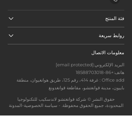
فئة المنتج
روابط سريعة
معلومات الاتصال
البريد الإلكتروني:
[email protected]
هاتف:
+86-18588703018
Office add : غرفة 414، رقم 125، طريق هوانغيوان، منطقة
باييون، مدينة قوانغتشو، مقاطعة قوانغدونغ
حقوق النشر © شركة قوانغتشو لاندسكيب للتكنولوجيا
المحدودة، جميع الحقوق محفوظة. -
سياسة الخصوصية
-
المدونة