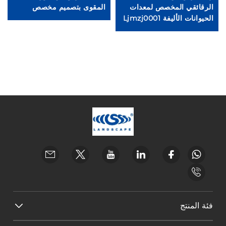
الرقائقي المخصص لمعدات
المقوى بتصميم مخصص
ال
الحيوانات الأليفة Ljmzj0001
فئة المنتج