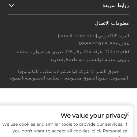
روابط سريعة
معلومات الاتصال
البريد الإلكتروني:
[email protected]
هاتف:
+86-18588703018
Office add : غرفة 414، رقم 125، طريق هوانغيوان، منطقة
باييون، مدينة قوانغتشو، مقاطعة قوانغدونغ
حقوق النشر © شركة قوانغتشو لاندسكيب للتكنولوجيا
المحدودة، جميع الحقوق محفوظة. -
سياسة الخصوصية
-
المدونة
We value your privacy
We use cookies and similar tools to provide our services. If
you don't want to accept all cookies, click Personalize