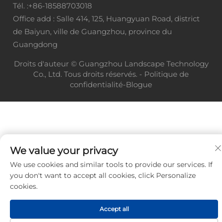
Tél. :
+86-18588703018
Office add : Salle 414, 125, Huangyuan Road, district
de Baiyun, ville de Guangzhou, province du
Guangdong
Droits d'auteur © Guangzhou Landscape Technology
Co., Ltd. Tous droits réservés. -
Politique de
confidentialité
-
Blogue
We value your privacy
We use cookies and similar tools to provide our services. If
you don't want to accept all cookies, click Personalize
cookies.
Accept all