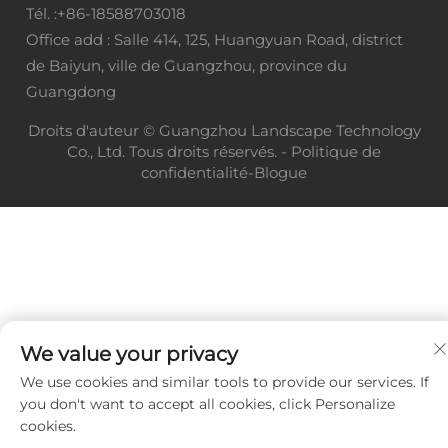
Tél. :
+86-18588703018
Office add : Salle 414, 125, Huangyuan Road, district
de Baiyun, ville de Guangzhou, province du
Guangdong
Droits d'auteur © Guangzhou Landscape Technology
Co., Ltd. Tous droits réservés. -
Politique de
confidentialité
-
Blogue
We value your privacy
We use cookies and similar tools to provide our services. If
you don't want to accept all cookies, click Personalize
cookies.