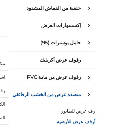
خلفية من القماش المشدود
إكسسوارات العرض
حامل بوسترات (95)
رفوف عرض أكريليك
مكا
رفوف عرض من مادة PVC
اسم
رقم
منضدة عرض من الخشب الرقائقي
الك
رف عرض للطابور
الس
أرفف عرض للأرضية