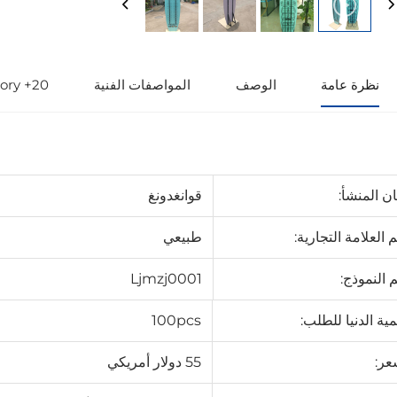
نظرة عامة
الوصف
المواصفات الفنية
20+ Years Source factory
ن المنشأ:
قوانغدونغ
 العلامة التجارية:
طبيعي
 النموذج:
Ljmzj0001
مية الدنيا للطلب:
100pcs
عر:
55 دولار أمريكي