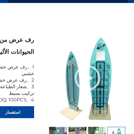
رف عرض من ا
الحيوانات الأليفة 0004
1
、
رف عرض خش
خشبي
2
、
رف عرض خشبي 
3
、
شعار الطباعة
تركيب بسيط
Q: 100PCS
4
、
استفسار