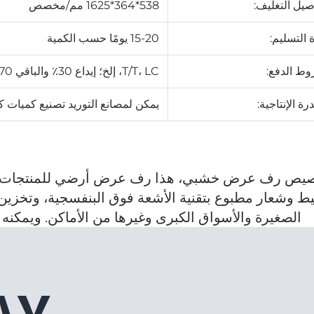
صيل التغليف:
538*364*1625 مم/مخصص
 التسليم:
15-20 يومًا حسب الكمية
ط الدفع:
T/T، LC، إلخ؛ إيداع 30٪ والباقي 70٪ قبل الشحن
رة الإنتاجية:
يمكن لمصانع التوريد تصنيع كميات
يص رف عرض خشبي، هذا رف عرض أرضي للمنتجات قا
ط وشعار مطبوع بتقنية الأشعة فوق البنفسجية، وتخزين
الصغيرة والأسواق الكبرى وغيرها من الأماكن. ويمكنه 