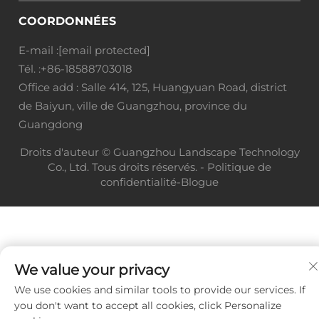
COORDONNÉES
E-mail :
[email protected]
Tél. :
+86-18588703018
Office add : Salle 414, 125, Huangyuan Road, district
de Baiyun, ville de Guangzhou, province du
Guangdong
Droits d'auteur © Guangzhou Landscape Technology
Co., Ltd. Tous droits réservés. -
Politique de
confidentialité
-
Blogue
We value your privacy
We use cookies and similar tools to provide our services. If
you don't want to accept all cookies, click Personalize