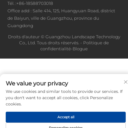
Tél. :
+86-18588703018
Office add : Salle 414, 125, Huangyuan Road, district
de Baiyun, ville de Guangzhou, province du
Guangdong
Droits d'auteur © Guangzhou Landscape Technology
Co., Ltd. Tous droits réservés. -
Politique de
confidentialité
-
Blogue
We value your privacy
We use cookies and similar tools to provide our services. If
you don't want to accept all cookies, click Personalize
cookies.
Accept all
Personalize cookies