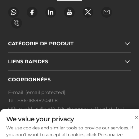
CATÉGORIE DE PRODUIT
LIENS RAPIDES
COORDONNÉES
E-mail :
[email protected]
Tél. :
+86-18588703018
Office add : Salle 414, 125, Huangyuan Road, district
de Baiyun, ville de Guangzhou, province du
We value your privacy
Guangdong
We use cookies and similar tools to provide our services. If
you don't want to accept all cookies, click Personalize
Droits d'auteur © Guangzhou Landscape Technology