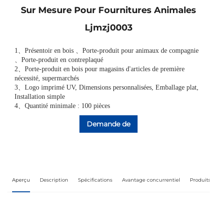
Sur Mesure Pour Fournitures Animales
Ljmzj0003
1
、
Présentoir en bois
、
Porte-produit pour animaux de compagnie
、
Porte-produit en contreplaqué
2
、
Porte-produit en bois pour magasins d'articles de première
nécessité, supermarchés
3
、
Logo imprimé UV, Dimensions personnalisées, Emballage plat,
Installation simple
4、Quantité minimale : 100 pièces
Demande de
renseignements
Aperçu
Description
Spécifications
Avantage concurrentiel
Produits 