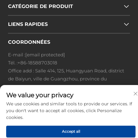
CATÉGORIE DE PRODUIT
LIENS RAPIDES
COORDONNÉES
E-mail :
[email protected]
Tél. :
+86-18588703018
Office add : Salle 414, 125, Huangyuan Road, district
de Baiyun, ville de Guangzhou, province du
Guangdong
We value your privacy
Droits d'auteur © Guangzhou Landscape Technology
We use cookies and similar tools to provide our services. If
Co., Ltd. Tous droits réservés. -
Politique de
you don't want to accept all cookies, click Personalize
confidentialité
-
Blogue
cookies.
Accept all