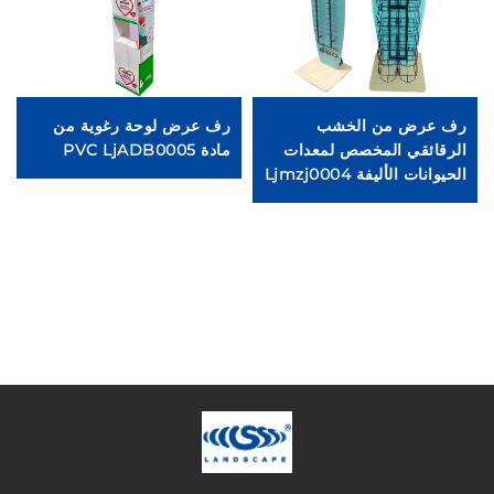
رف عرض من الخشب
رف عرض لوحة رغوية من
ش
الرقائقي المخصص لمعدات
مادة PVC LjADB0005
ا
الحيوانات الأليفة Ljmzj0004