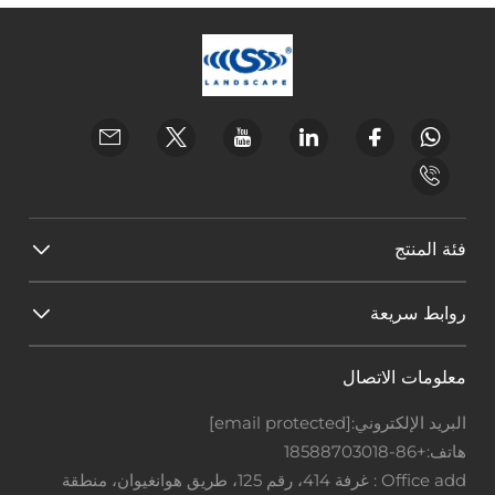
فئة المنتج
روابط سريعة
معلومات الاتصال
البريد الإلكتروني:
[email protected]
هاتف:
+86-18588703018
Office add : غرفة 414، رقم 125، طريق هوانغيوان، منطقة