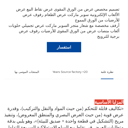
تصميم مخصص عرض من الورق المقوى عرض نقاط البيع عرض
الألعاب الإلكترونية سوبر ماركت عرض الطعام رفوف عرض
للأرضيات من الورق المموج
أرفف مخصصة مع شعار متجر السوبر ماركت عرض تجميلي حلويات
ألعاب منصات عرض من الورق المقوى للأرضيات رفوف عرض
برجية للترويج
استفسار
نظرة عامة
20+ Years Source factory
المنتجات الموصى بها
المزايا الأساسية
«تكاليف قابلة للتحكم (من حيث المواد والنقل والتركيب)، وقدرة
عرض قوية (من حيث العرض البصري والمنطق المعروض)، وتنفيذ
مريح (التشكيل في قطعة واحدة + صديق للبيئة)»، وهو يلبي بدقة
متطلبات العرض في نقاط بيع السلع الاستهلاكية السريعة التداول